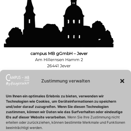
campus MB gGmbH – Jever
Am Hillernsen Hamm 2
26441 Jever
Tel.: 04461 7587367
Zustimmung verwalten
campus MB gGmbH – Zentrale
Neue Straße 26
Um Ihnen ein optimales Erlebnis zu bieten, verwenden wir
Technologien wie Cookies, um Geräteinformationen zu speichern
26316 Varel
und/oder darauf zuzugreifen.
Wenn Sie diesen Technologien
Tel.: 04451 5139965
zustimmen, können wir Daten wie das Surfverhalten oder eindeutige
Fax.: 04451 5139488
IDs auf dieser Website verarbeiten.
Wenn Sie Ihre Zustimmung nicht
info@campus-mb.de
erteilen oder zurückziehen, können bestimmte Merkmale und Funktionen
Unsere Öffnungszeiten:
beeinträchtigt werden.