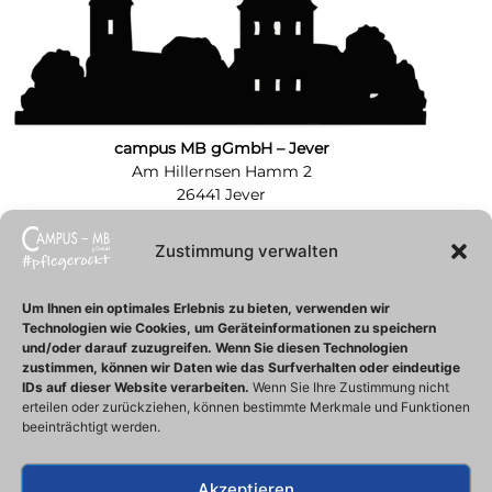
campus MB gGmbH – Jever
Am Hillernsen Hamm 2
26441 Jever
Tel.: 04461 7587367
Zustimmung verwalten
campus MB gGmbH – Zentrale
Neue Straße 26
Um Ihnen ein optimales Erlebnis zu bieten, verwenden wir
Technologien wie Cookies, um Geräteinformationen zu speichern
26316 Varel
und/oder darauf zuzugreifen.
Wenn Sie diesen Technologien
Tel.: 04451 5139965
zustimmen, können wir Daten wie das Surfverhalten oder eindeutige
Fax.: 04451 5139488
IDs auf dieser Website verarbeiten.
Wenn Sie Ihre Zustimmung nicht
info@campus-mb.de
erteilen oder zurückziehen, können bestimmte Merkmale und Funktionen
Unsere Öffnungszeiten:
beeinträchtigt werden.
Montags – Donnerstags
07:30 Uhr – 16:00 Uhr
Akzeptieren