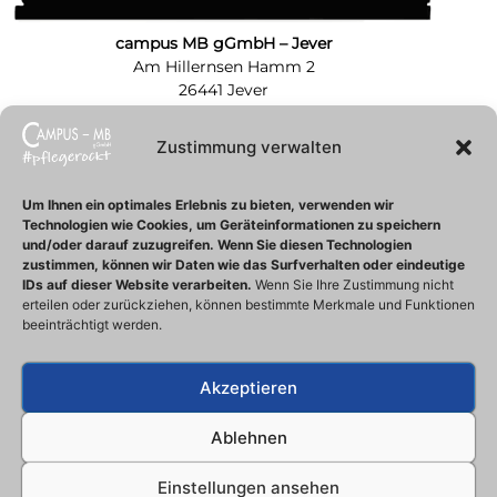
campus MB gGmbH – Jever
Am Hillernsen Hamm 2
26441 Jever
Tel.: 04461 7587367
Zustimmung verwalten
campus MB gGmbH – Zentrale
Neue Straße 26
Um Ihnen ein optimales Erlebnis zu bieten, verwenden wir
Technologien wie Cookies, um Geräteinformationen zu speichern
26316 Varel
und/oder darauf zuzugreifen.
Wenn Sie diesen Technologien
Tel.: 04451 5139965
zustimmen, können wir Daten wie das Surfverhalten oder eindeutige
Fax.: 04451 5139488
IDs auf dieser Website verarbeiten.
Wenn Sie Ihre Zustimmung nicht
info@campus-mb.de
erteilen oder zurückziehen, können bestimmte Merkmale und Funktionen
Unsere Öffnungszeiten:
beeinträchtigt werden.
Montags – Donnerstags
07:30 Uhr – 16:00 Uhr
Akzeptieren
Freitags
07:30 Uhr – 15:00 Uhr
Ablehnen
Einstellungen ansehen