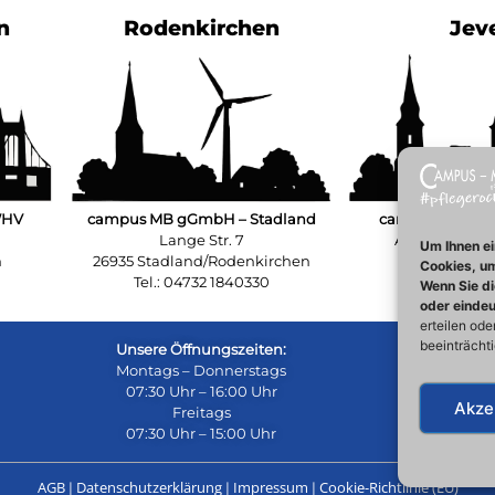
n
Rodenkirchen
Jev
WHV
campus MB gGmbH – Stadland
campus MB gGm
Lange Str. 7
Am Hillerns
Um Ihnen ei
n
26935 Stadland/Rodenkirchen
26441 J
Cookies, um
Tel.: 04732 1840330
Tel.: 04461
Wenn Sie di
oder eindeu
erteilen od
beeinträcht
Unsere Öffnungszeiten:
Montags – Donnerstags
07:30 Uhr – 16:00 Uhr
Akze
Freitags
07:30 Uhr – 15:00 Uhr
AGB
Datenschutzerklärung
Impressum
Cookie-Richtlinie (EU)
|
|
|