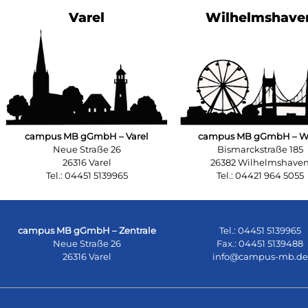
Varel
Wilhelmshave
campus MB gGmbH – Varel
campus MB gGmbH – 
Neue Straße 26
Bismarckstraße 185
26316 Varel
26382 Wilhelmshave
Tel.: 04451 5139965
Tel.: 04421 964 5055
campus MB gGmbH – Zentrale
Tel.: 04451 5139965
Neue Straße 26
Fax.: 04451 5139488
26316 Varel
info@campus-mb.de