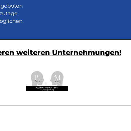
angeboten
tzutage
öglichen.
seren weiteren Unternehmungen!