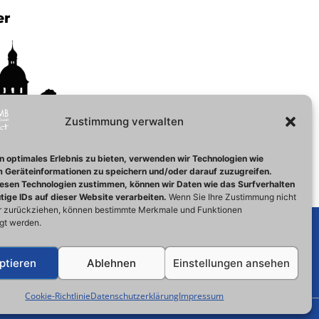
er
Zustimmung verwalten
bH – Jever
en Hamm 2
n optimales Erlebnis zu bieten, verwenden wir Technologien wie
ever
 Geräteinformationen zu speichern und/oder darauf zuzugreifen.
 7587367
esen Technologien zustimmen, können wir Daten wie das Surfverhalten
tige IDs auf dieser Website verarbeiten.
Wenn Sie Ihre Zustimmung nicht
er zurückziehen, können bestimmte Merkmale und Funktionen
igt werden.
ptieren
Ablehnen
Einstellungen ansehen
Cookie-Richtlinie
Datenschutzerklärung
Impressum