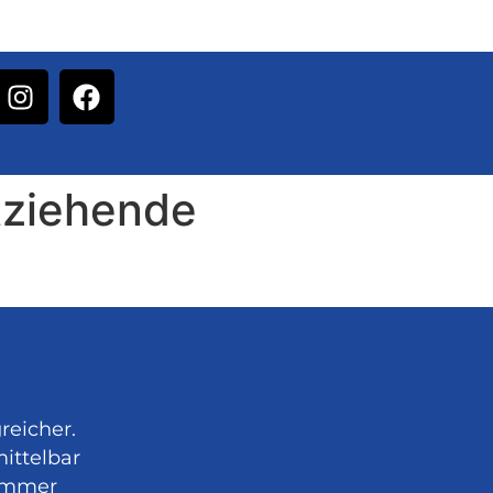
ntziehende
reicher.
ittelbar
 immer